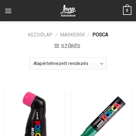
Skip
0
to
content
KEZDŐLAP
/
MARKEREK
/
POSCA
SZŰRÉS