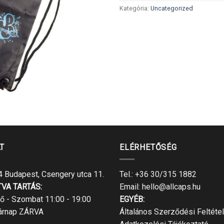
Kategória:
Uncategorized
T
ELÉRHETŐSÉG
 Budapest, Csengery utca 11.
Tel.:
+36 30/315 1882
TVA TARTÁS:
Email:
hello@allcaps.hu
ő - Szombat 11:00 - 19:00
EGYÉB:
árnap ZÁRVA
Általános Szerződési Feltéte