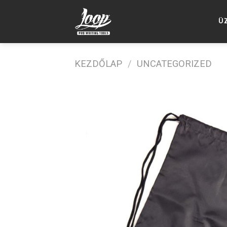
Skip
to
Ü
content
KEZDŐLAP
/
UNCATEGORIZED