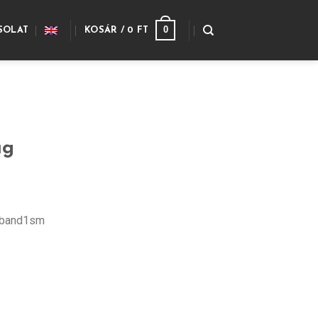
0
SOLAT
KOSÁR /
0
FT
ag
 @band1sm