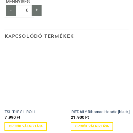
-
+
KAPCSOLÓDÓ TERMÉKEK
TSL THE S.L ROLL
IRIEDAILY Ribomad Hoodie [black]
7 .990
Ft
21 .900
Ft
OPCIÓK VÁLASZTÁSA
OPCIÓK VÁLASZTÁSA