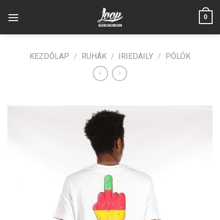
Skip
0
to
content
KEZDŐLAP
/
RUHÁK
/
IRIEDAILY
/
PÓLÓK