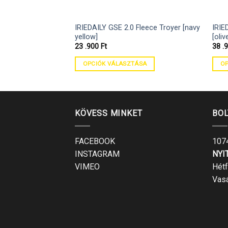
IRIEDAILY GSE 2.0 Fleece Troyer [navy
IRIE
yellow]
[oliv
23 .900
Ft
38 .
OPCIÓK VÁLASZTÁSA
OP
KÖVESS MINKET
BOL
FACEBOOK
1074
INSTAGRAM
NYI
VIMEO
Hétf
Vas