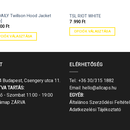
DAILY Twillson Hood Jacket
TSL RIOT WHITE
e]
7 .990
Ft
900
Ft
OPCIÓK VÁLASZTÁSA
CIÓK VÁLASZTÁSA
T
ELÉRHETŐSÉG
 Budapest, Csengery utca 11.
Tel.:
+36 30/315 1882
TVA TARTÁS:
Email:
hello@allcaps.hu
ő - Szombat 11:00 - 19:00
EGYÉB:
árnap ZÁRVA
Általános Szerződési Feltéte
Adatkezelési Tájékoztató