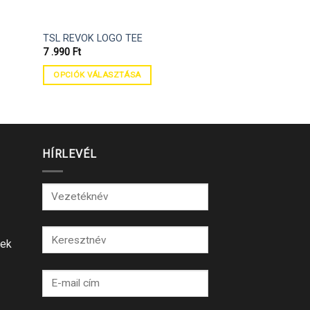
TSL REVOK LOGO TEE
TSL MINI LOGO 
7 .990
Ft
7 .990
Ft
OPCIÓK VÁLASZTÁSA
OPCIÓK VÁLASZ
HÍRLEVÉL
lek