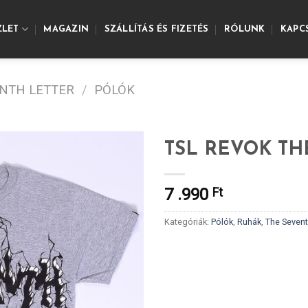
ZLET
MAGAZIN
SZÁLLÍTÁS ÉS FIZETÉS
RÓLUNK
KAPC
NTH LETTER
/
PÓLÓK
TSL REVOK TH
7 .990
Ft
Kategóriák:
Pólók
,
Ruhák
,
The Sevent