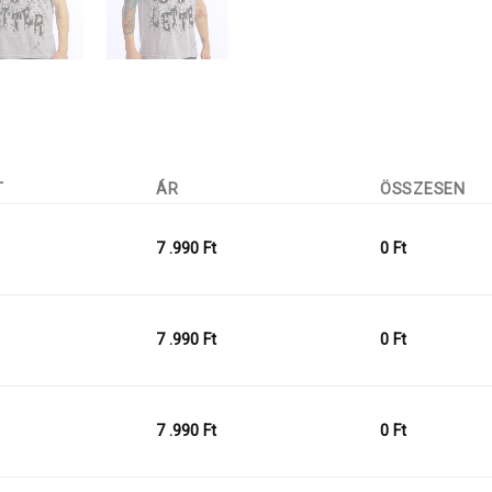
T
ÁR
ÖSSZESEN
7 .990
Ft
0
Ft
7 .990
Ft
0
Ft
7 .990
Ft
0
Ft