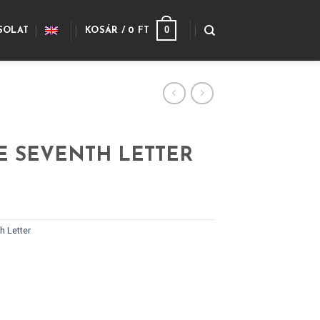
0
SOLAT
KOSÁR /
0
FT
E SEVENTH LETTER
h Letter