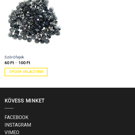
Szórófejek
60
Ft
–
100
Ft
OPCIÓK VÁLASZTÁSA
KÖVESS MINKET
FACEBOOK
INSTAGRAM
VIMEO