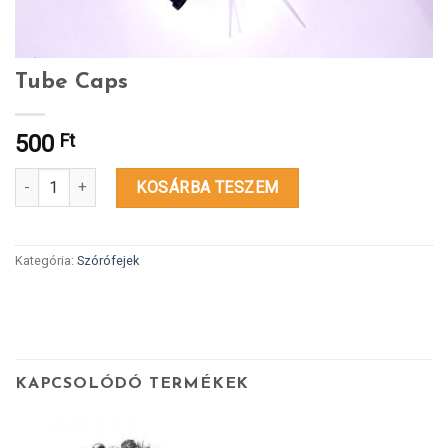
Tube Caps
500
Ft
Tube Caps mennyiség
KOSÁRBA TESZEM
Kategória:
Szórófejek
KAPCSOLÓDÓ TERMÉKEK