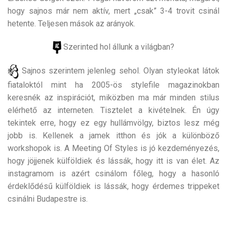
hogy sajnos már nem aktív, mert „csak” 3-4 trovit csinál
hetente. Teljesen mások az arányok.
Szerinted hol állunk a világban?
Sajnos szerintem jelenleg sehol. Olyan styleokat látok
fiataloktól mint ha 2005-ös stylefile magazinokban
keresnék az inspirációt, miközben ma már minden stilus
elérhető az interneten. Tisztelet a kivételnek. Én úgy
tekintek erre, hogy ez egy hullámvölgy, biztos lesz még
jobb is. Kellenek a jamek itthon és jók a különböző
workshopok is. A Meeting Of Styles is jó kezdeményezés,
hogy jöjjenek külföldiek és lássák, hogy itt is van élet. Az
instagramom is azért csinálom főleg, hogy a hasonló
érdeklődésű külföldiek is lássák, hogy érdemes trippeket
csinálni Budapestre is.