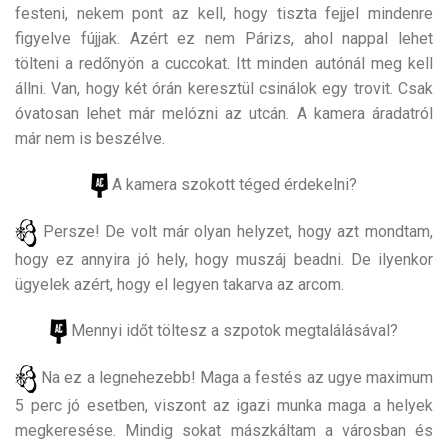
festeni, nekem pont az kell, hogy tiszta fejjel mindenre
figyelve fújjak. Azért ez nem Párizs, ahol nappal lehet
tölteni a redőnyön a cuccokat. Itt minden autónál meg kell
állni. Van, hogy két órán keresztül csinálok egy trovit. Csak
óvatosan lehet már melózni az utcán. A kamera áradatról
már nem is beszélve.
A kamera szokott téged érdekelni?
Persze! De volt már olyan helyzet, hogy azt mondtam,
hogy ez annyira jó hely, hogy muszáj beadni. De ilyenkor
ügyelek azért, hogy el legyen takarva az arcom.
Mennyi időt töltesz a szpotok megtalálásával?
Na ez a legnehezebb! Maga a festés az ugye maximum
5 perc jó esetben, viszont az igazi munka maga a helyek
megkeresése. Mindig sokat mászkáltam a városban és