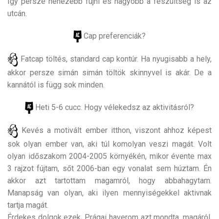
Így persze nehezebb fújni és nagyobb a feszültség is az
utcán.
Cap preferenciák?
Fatcap töltés, standard cap kontúr. Ha nyugisabb a hely,
akkor persze simán simán töltök skinnyvel is akár. De a
kannától is függ sok minden.
Heti 5-6 cucc. Hogy vélekedsz az aktivitásról?
Kevés a motivált ember itthon, viszont ahhoz képest
sok olyan ember van, aki túl komolyan veszi magát. Volt
olyan időszakom 2004-2005 környékén, mikor évente max
3 rajzot fújtam, sőt 2006-ban egy vonalat sem húztam. Én
akkor azt tartottam magamról, hogy abbahagytam.
Manapság van olyan, aki ilyen mennyiségekkel aktivnak
tartja magát.
Érdekes dolgok ezek. Prágai haverom azt mondta, magáról,