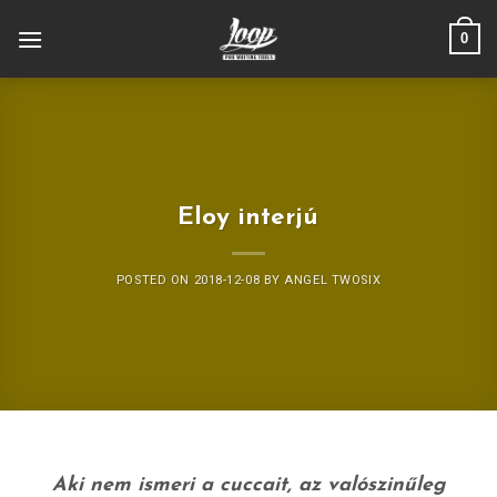
Skip
0
to
content
Eloy interjú
POSTED ON
2018-12-08
BY
ANGEL TWOSIX
Aki nem ismeri a cuccait, az valószinűleg