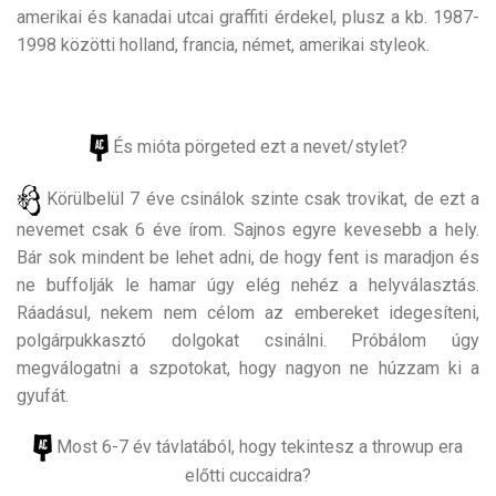
amerikai és kanadai utcai graffiti érdekel, plusz a kb. 1987-
1998 közötti holland, francia, német, amerikai styleok.
És mióta pörgeted ezt a nevet/stylet?
Körülbelül 7 éve csinálok szinte csak trovikat, de ezt a
nevemet csak 6 éve írom. Sajnos egyre kevesebb a hely.
Bár sok mindent be lehet adni, de hogy fent is maradjon és
ne buffolják le hamar úgy elég nehéz a helyválasztás.
Ráadásul, nekem nem célom az embereket idegesíteni,
polgárpukkasztó dolgokat csinálni. Próbálom úgy
megválogatni a szpotokat, hogy nagyon ne húzzam ki a
gyufát.
Most 6-7 év távlatából, hogy tekintesz a throwup era
előtti cuccaidra?