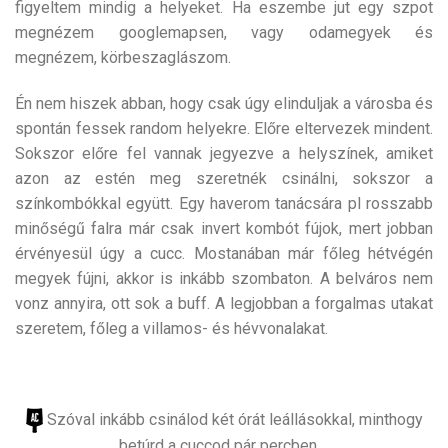
figyeltem mindig a helyeket. Ha eszembe jut egy szpot
megnézem googlemapsen, vagy odamegyek és
megnézem, körbeszaglászom.
Én nem hiszek abban, hogy csak úgy elinduljak a városba és
spontán fessek random helyekre. Előre eltervezek mindent.
Sokszor előre fel vannak jegyezve a helyszínek, amiket
azon az estén meg szeretnék csinálni, sokszor a
színkombókkal együtt. Egy haverom tanácsára pl rosszabb
minőségű falra már csak invert kombót fújok, mert jobban
érvényesül úgy a cucc. Mostanában már főleg hétvégén
megyek fújni, akkor is inkább szombaton. A belváros nem
vonz annyira, ott sok a buff. A legjobban a forgalmas utakat
szeretem, főleg a villamos- és hévvonalakat.
Szóval inkább csinálod két órát leállásokkal, minthogy
betúrd a cuccod pár percben….