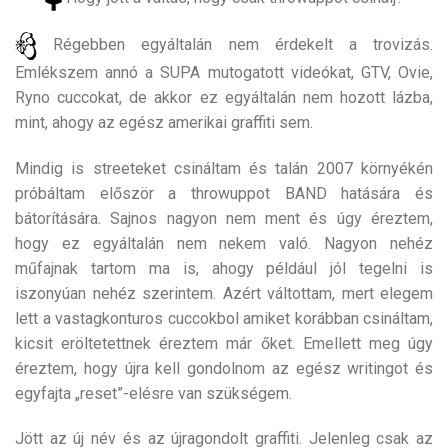
Régebben egyáltalán nem érdekelt a trovizás.
Emlékszem annó a SUPA mutogatott videókat, GTV, Ovie,
Ryno cuccokat, de akkor ez egyáltalán nem hozott lázba,
mint, ahogy az egész amerikai graffiti sem.
Mindig is streeteket csináltam és talán 2007 környékén
próbáltam először a throwuppot BAND hatására és
bátorítására. Sajnos nagyon nem ment és úgy éreztem,
hogy ez egyáltalán nem nekem való. Nagyon nehéz
műfajnak tartom ma is, ahogy például jól tegelni is
iszonyúan nehéz szerintem. Azért váltottam, mert elegem
lett a vastagkonturos cuccokbol amiket korábban csináltam,
kicsit eröltetettnek éreztem már őket. Emellett meg úgy
éreztem, hogy újra kell gondolnom az egész writingot és
egyfajta „reset”-elésre van szükségem.
Jött az új név és az újragondolt graffiti. Jelenleg csak az