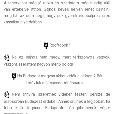
A tehervonat még jó móka és szerintem még mindig alúl
van értékelve itthon. Sajnos kevés helyen lehet csinálni,
meg hát az sem segít, hogy sok gyerek eldobálja az üres
kannákat a yardokban.
Rooftopok?
Na az sajnos nem megy, mert tériszonyos vagyok,
viszont szerintem nagyon menő dolog!!
Ha Budapest megvan akkor vidék a célpont? Bár
fotóztuk már cuccod Athénban is….
Nem annyira, szeretnék vidéken festeni persze, de
elsősorban Budapest érdekel. Annak örülnék a legjobban, ha
több külföldi jönne Budapestre és jöhetnének végre