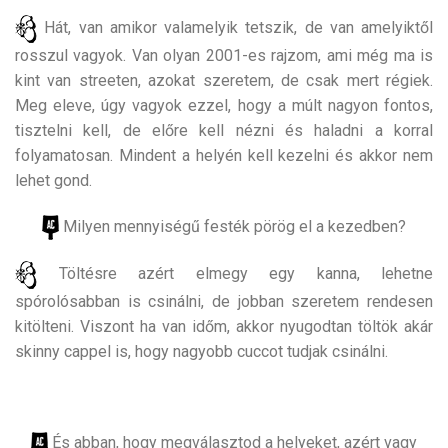
Hát, van amikor valamelyik tetszik, de van amelyiktől
rosszul vagyok. Van olyan 2001-es rajzom, ami még ma is
kint van streeten, azokat szeretem, de csak mert régiek.
Meg eleve, úgy vagyok ezzel, hogy a múlt nagyon fontos,
tisztelni kell, de előre kell nézni és haladni a korral
folyamatosan. Mindent a helyén kell kezelni és akkor nem
lehet gond.
Milyen mennyiségű festék pörög el a kezedben?
Töltésre azért elmegy egy kanna, lehetne
spórolósabban is csinálni, de jobban szeretem rendesen
kitölteni. Viszont ha van időm, akkor nyugodtan töltök akár
skinny cappel is, hogy nagyobb cuccot tudjak csinálni.
És abban, hogy megválasztod a helyeket, azért vagy