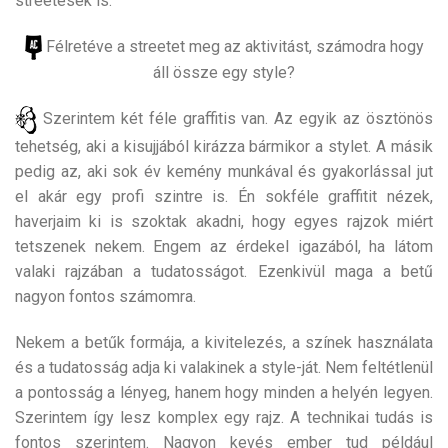
streetesek is.
Félretéve a streetet meg az aktivitást, számodra hogy
áll össze egy style?
Szerintem két féle graffitis van. Az egyik az ösztönös
tehetség, aki a kisujjából kirázza bármikor a stylet. A másik
pedig az, aki sok év kemény munkával és gyakorlással jut
el akár egy profi szintre is. Én sokféle graffitit nézek,
haverjaim ki is szoktak akadni, hogy egyes rajzok miért
tetszenek nekem. Engem az érdekel igazából, ha látom
valaki rajzában a tudatosságot. Ezenkivül maga a betű
nagyon fontos számomra.
Nekem a betűk formája, a kivitelezés, a színek használata
és a tudatosság adja ki valakinek a style-ját. Nem feltétlenül
a pontosság a lényeg, hanem hogy minden a helyén legyen.
Szerintem így lesz komplex egy rajz. A technikai tudás is
fontos szerintem. Nagyon kevés ember tud például