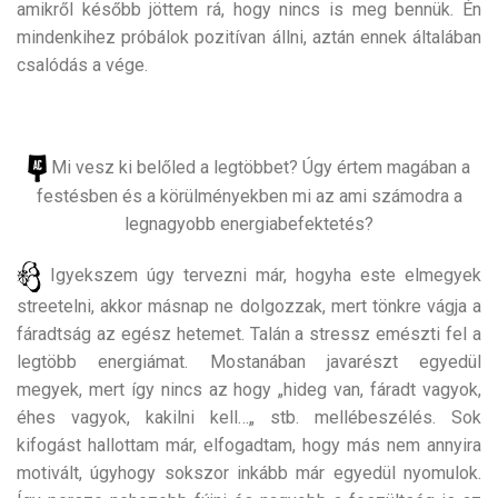
amikről később jöttem rá, hogy nincs is meg bennük. Én
mindenkihez próbálok pozitívan állni, aztán ennek általában
csalódás a vége.
Mi vesz ki belőled a legtöbbet? Úgy értem magában a
festésben és a körülményekben mi az ami számodra a
legnagyobb energiabefektetés?
Igyekszem úgy tervezni már, hogyha este elmegyek
streetelni, akkor másnap ne dolgozzak, mert tönkre vágja a
fáradtság az egész hetemet. Talán a stressz emészti fel a
legtöbb energiámat. Mostanában javarészt egyedül
megyek, mert így nincs az hogy „hideg van, fáradt vagyok,
éhes vagyok, kakilni kell…„ stb. mellébeszélés. Sok
kifogást hallottam már, elfogadtam, hogy más nem annyira
motivált, úgyhogy sokszor inkább már egyedül nyomulok.