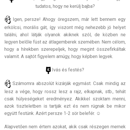
tudatos, hogy ne kerülj bajba?
Igen, persze! Ahogy öregszem, már lett bennem egy
erkölcsi, morális gát, így viszont még nehezebb jó helyet
találni, ahol látják olyanok akiknek szól, de közben ne
legyen belőle füst az átlagemberek szemében. Nem célom,
hogy a hírekben szerepeljek, hogy megint összefirkáltak
valamit. A sajtót figyelem amúgy, hogy képben legyek.
Ivás és festés?
Számomra abszolút kizárják egymást. Csak mindig az
lesz a vége, hogy rossz lesz a rajz, elkapnak, stb., tehát
csak hülyeségeket eredményez. Akikkel szoktam menni,
azok tiszteletben is tartják ezt és nem rúgnak be mikor
együtt festünk. Azért persze 1-2 sör belefér. ☺
Alapvetően nem értem azokat, akik csak részegen mernek