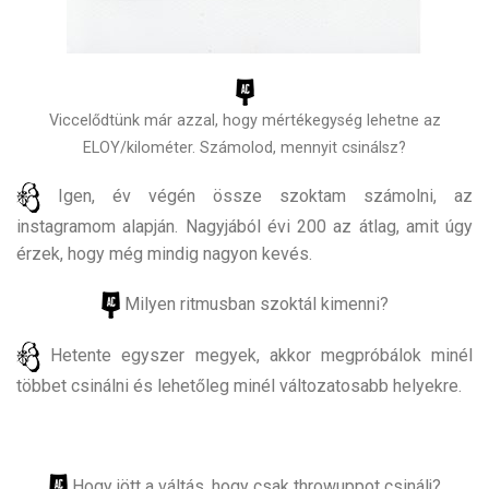
Viccelődtünk már azzal, hogy mértékegység lehetne az
ELOY/kilométer. Számolod, mennyit csinálsz?
Igen, év végén össze szoktam számolni, az
instagramom alapján. Nagyjából évi 200 az átlag, amit úgy
érzek, hogy még mindig nagyon kevés.
Milyen ritmusban szoktál kimenni?
Hetente egyszer megyek, akkor megpróbálok minél
többet csinálni és lehetőleg minél változatosabb helyekre.
Hogy jött a váltás, hogy csak throwuppot csinálj?