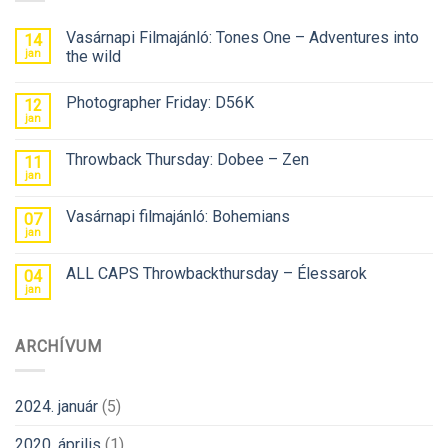
Vasárnapi Filmajánló: Tones One – Adventures into
14
jan
the wild
Photographer Friday: D56K
12
jan
Throwback Thursday: Dobee – Zen
11
jan
Vasárnapi filmajánló: Bohemians
07
jan
ALL CAPS Throwbackthursday – Élessarok
04
jan
ARCHÍVUM
2024. január
(5)
2020. április
(1)