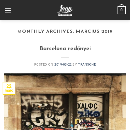
Skip
0
to
content
MONTHLY ARCHIVES:
MÁRCIUS 2019
Barcelona redőnyei
POSTED ON
2019-03-22
BY
TRANSONE
22
márc