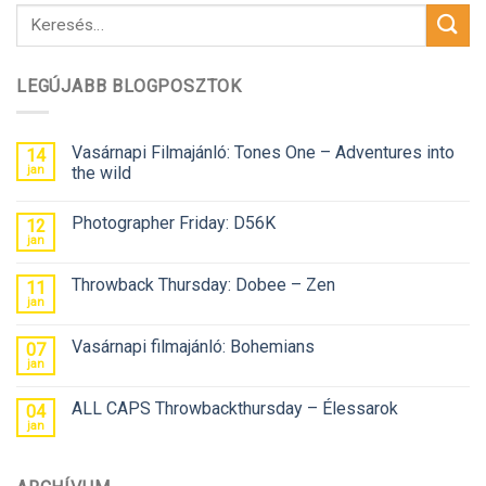
LEGÚJABB BLOGPOSZTOK
Vasárnapi Filmajánló: Tones One – Adventures into
14
jan
the wild
Photographer Friday: D56K
12
jan
Throwback Thursday: Dobee – Zen
11
jan
Vasárnapi filmajánló: Bohemians
07
jan
ALL CAPS Throwbackthursday – Élessarok
04
jan