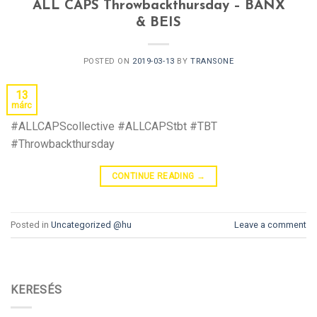
ALL CAPS Throwbackthursday – BANX
& BEIS
POSTED ON
2019-03-13
BY
TRANSONE
13
márc
#ALLCAPScollective #ALLCAPStbt #TBT
#Throwbackthursday
CONTINUE READING
→
Posted in
Uncategorized @hu
Leave a comment
KERESÉS