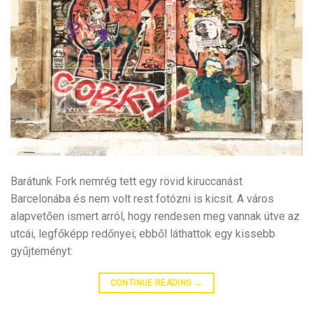
Barátunk Fork nemrég tett egy rövid kiruccanást
Barcelonába és nem volt rest fotózni is kicsit. A város
alapvetően ismert arról, hogy rendesen meg vannak ütve az
utcái, legfőképp redőnyei; ebből láthattok egy kissebb
gyűjteményt:
CONTINUE READING
→