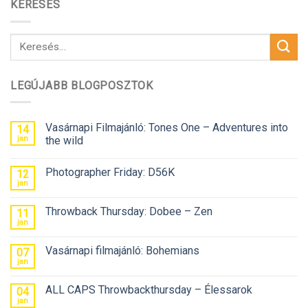
KERESÉS
LEGÚJABB BLOGPOSZTOK
Vasárnapi Filmajánló: Tones One – Adventures into
14
jan
the wild
Photographer Friday: D56K
12
jan
Throwback Thursday: Dobee – Zen
11
jan
Vasárnapi filmajánló: Bohemians
07
jan
ALL CAPS Throwbackthursday – Élessarok
04
jan