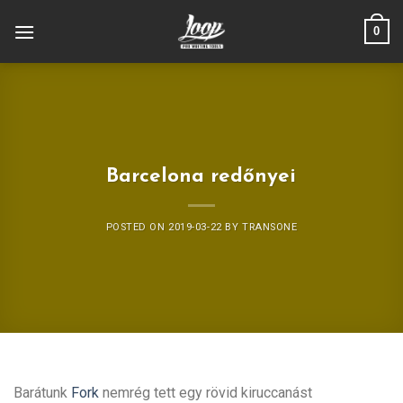
Skip
0
to
content
Barcelona redőnyei
POSTED ON
2019-03-22
BY
TRANSONE
Barátunk
Fork
nemrég tett egy rövid kiruccanást