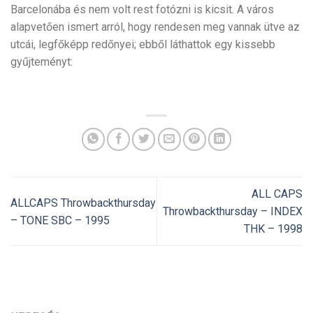
Barcelonába és nem volt rest fotózni is kicsit. A város
alapvetően ismert arról, hogy rendesen meg vannak ütve az
utcái, legfőképp redőnyei; ebből láthattok egy kissebb
gyűjteményt:
ALL CAPS
ALLCAPS Throwbackthursday
Throwbackthursday – INDEX
– TONE SBC – 1995
THK – 1998