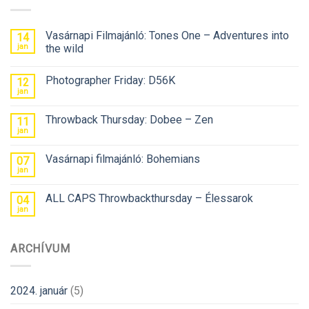
Vasárnapi Filmajánló: Tones One – Adventures into
14
jan
the wild
Photographer Friday: D56K
12
jan
Throwback Thursday: Dobee – Zen
11
jan
Vasárnapi filmajánló: Bohemians
07
jan
ALL CAPS Throwbackthursday – Élessarok
04
jan
ARCHÍVUM
2024. január
(5)