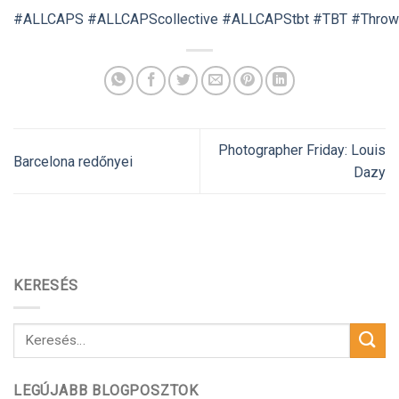
#ALLCAPS
#ALLCAPScollective
#ALLCAPStbt
#TBT
#Throw
Photographer Friday: Louis
Barcelona redőnyei
Dazy
KERESÉS
LEGÚJABB BLOGPOSZTOK