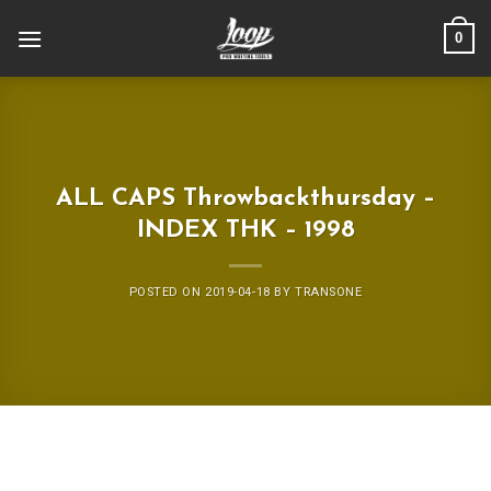
Skip
0
to
content
ALL CAPS Throwbackthursday –
INDEX THK – 1998
POSTED ON
2019-04-18
BY
TRANSONE