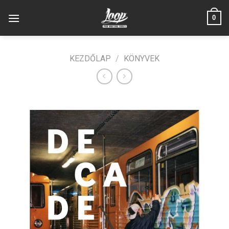
Skip
0
to
content
KEZDŐLAP
/
KÖNYVEK