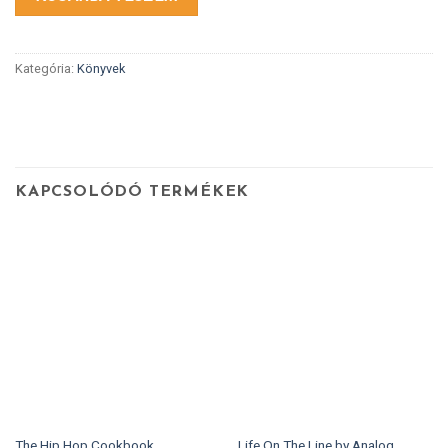
Kategória:
Könyvek
KAPCSOLÓDÓ TERMÉKEK
Life On The Line by Analog
The Hip Hop Cookbook