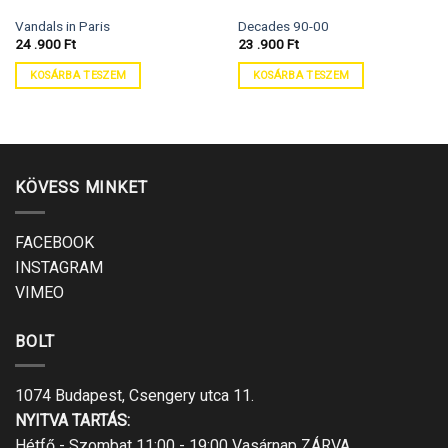
Vandals in Paris
Decades 90-00
24 .900
Ft
23 .900
Ft
KOSÁRBA TESZEM
KOSÁRBA TESZEM
KÖVESS MINKET
FACEBOOK
INSTAGRAM
VIMEO
BOLT
1074 Budapest, Csengery utca 11.
NYITVA TARTÁS:
Hétfő - Szombat 11:00 - 19:00 Vasárnap ZÁRVA