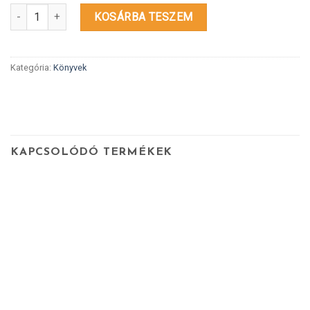
Life On The Line by Analog delinquents mennyiség
KOSÁRBA TESZEM
Kategória:
Könyvek
KAPCSOLÓDÓ TERMÉKEK