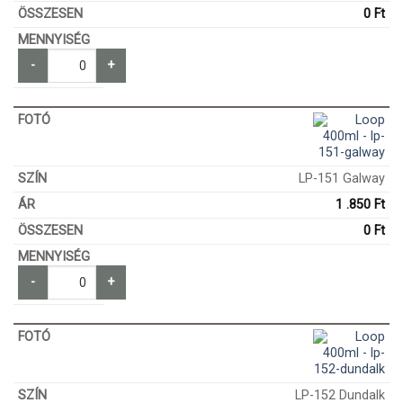
0
Ft
-
+
LP-151 Galway
1 .850
Ft
0
Ft
-
+
LP-152 Dundalk