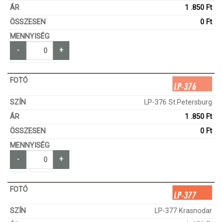
1 .850
Ft
0
Ft
-
+
LP-376 St.Petersburg
1 .850
Ft
0
Ft
-
+
LP-377 Krasnodar