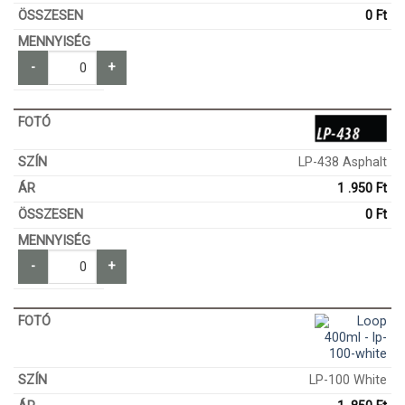
0
Ft
-
+
LP-438 Asphalt
1 .950
Ft
0
Ft
-
+
LP-100 White