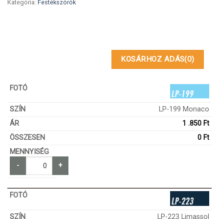
Kategória:
Festékszórók
KOSÁRHOZ ADÁS
(0)
LP-199 Monaco
1 .850
Ft
0
Ft
-
+
LP-223 Limassol