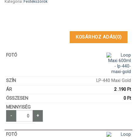
Kategória:
Festékszórók
KOSÁRHOZ ADÁS
(0)
LP-440 Maxi Gold
2 .190
Ft
0
Ft
-
+