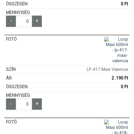
0
Ft
-
+
LP-417 Maxi Valencia
2 .190
Ft
0
Ft
-
+