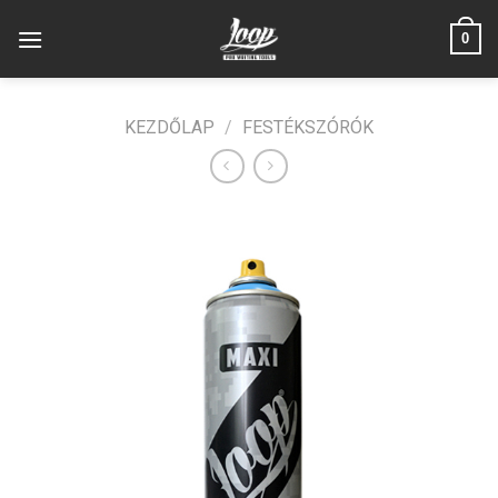
Skip
0
to
content
KEZDŐLAP
/
FESTÉKSZÓRÓK