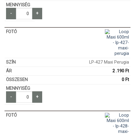
-
+
LP-427 Maxi Perugia
2 .190
Ft
0
Ft
-
+