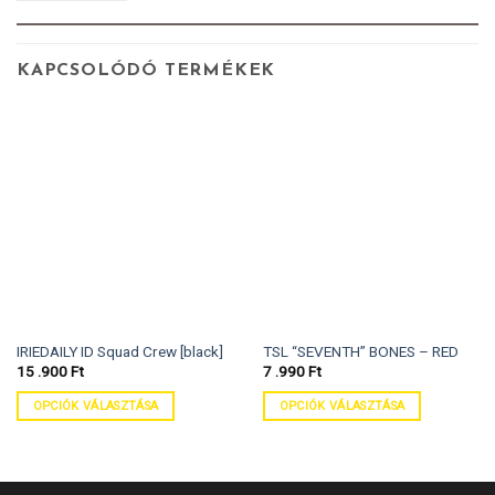
KAPCSOLÓDÓ TERMÉKEK
IRIEDAILY ID Squad Crew [black]
TSL “SEVENTH” BONES – RED
15 .900
Ft
7 .990
Ft
OPCIÓK VÁLASZTÁSA
OPCIÓK VÁLASZTÁSA